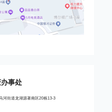
庆办事处
河街道龙湖源著南区20栋13-3