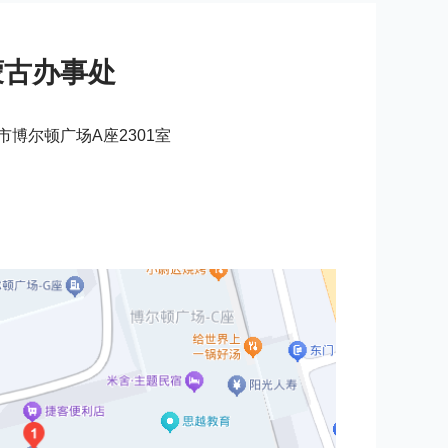
蒙古办事处
博尔顿广场A座2301室