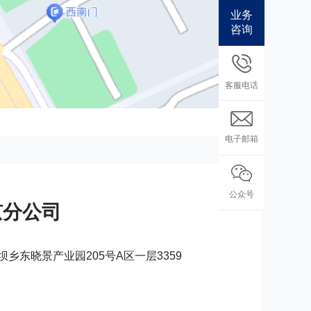
业务
咨询
客服电话
电子邮箱
公众号
京分公司
乡东晓景产业园205号A区一层3359