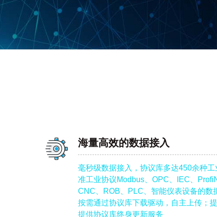
海量高效的数据接入
毫秒级数据接入，协议库多达450余种
准工业协议Modbus、OPC、IEC、Profi
CNC、ROB、PLC、智能仪表设备的
按需通过协议库下载驱动，自主上传；
提供协议库终身更新服务